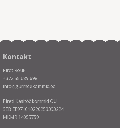
Kontakt
Piret Rõuk
+372 55 689 698
info@gurmeekommid.ee
Pireti Käsitöökommid OÜ
SEB EE971010220253393224
MKMR 14055759