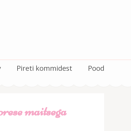
v
Pireti kommidest
Pood
rese maitsega