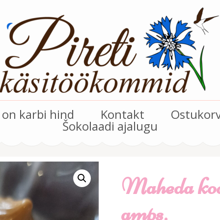
on karbi hind
Kontakt
Ostukor
Šokolaadi ajalugu
Maheda koo
amps.