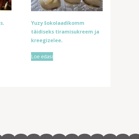
s.
Yuzy šokolaadikomm
täidiseks tiramisukreem ja
kreegizelee.
Loe edasi