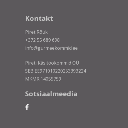
Kontakt
Piret Rõuk
+372 55 689 698
info@gurmeekommid.ee
Pireti Käsitöökommid OÜ
SEB EE971010220253393224
MKMR 14055759
Sotsiaalmeedia