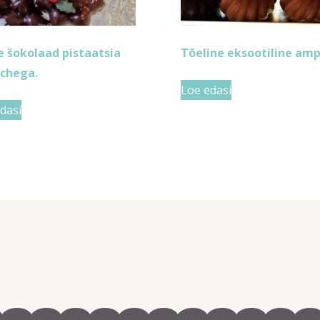
 šokolaad pistaatsia
Tõeline eksootiline amp
chega.
Loe edasi
dasi