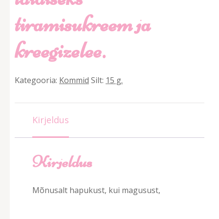
tiramisukreem ja
kreegizelee.
Kategooria:
Kommid
Silt:
15 g.
Kirjeldus
Kirjeldus
Mõnusalt hapukust, kui magusust,