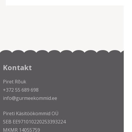
Kontakt
Piret Rõuk
+372 55 689 698
info@gurmeekommid.ee
Pireti Käsitöökommid OÜ
SEB EE971010220253393224
MKMR 14055759