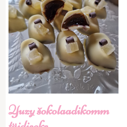
Yuzy šokolaadikomm
täidiseks