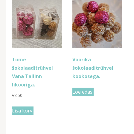
Tume
Vaarika
šokolaaditrühvel
šokolaaditrühvel
Vana Tallinn
kookosega.
likööriga.
Loe edasi
€
8.50
Lisa korvi