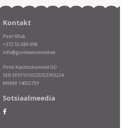
Kontakt
Piret Rõuk
+372 55 689 698
info@gurmeekommid.ee
Pireti Käsitöökommid OÜ
SEB EE971010220253393224
MKMR 14055759
Sotsiaalmeedia