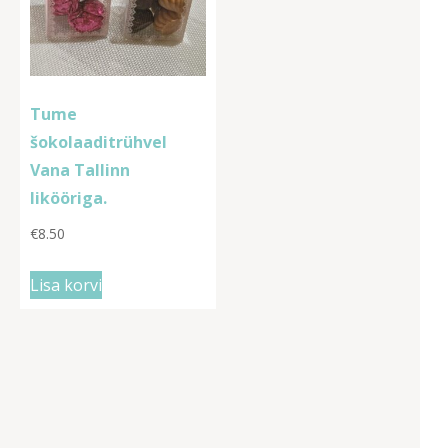
Tume
šokolaaditrühvel
Vana Tallinn
likööriga.
€
8.50
Lisa korvi