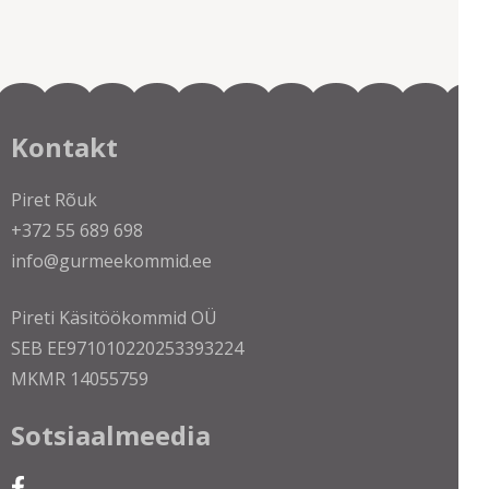
Kontakt
Piret Rõuk
+372 55 689 698
info@gurmeekommid.ee
Pireti Käsitöökommid OÜ
SEB EE971010220253393224
MKMR 14055759
Sotsiaalmeedia