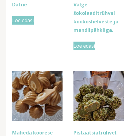
Dafne
Valge
šokolaaditrühvel
Loe edasi
kookoshelveste ja
mandlipähkliga.
Loe edasi
Maheda koorese
Pistaatsiatrühvel.