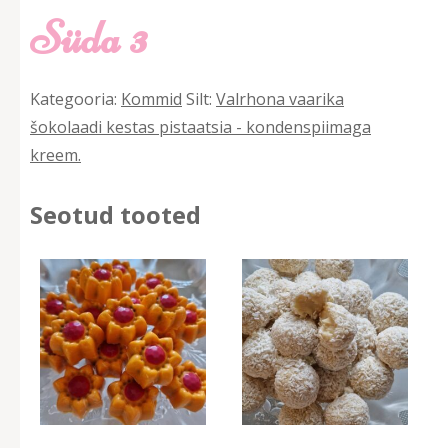
Süda 3
Kategooria:
Kommid
Silt:
Valrhona vaarika
šokolaadi kestas pistaatsia - kondenspiimaga
kreem.
Seotud tooted