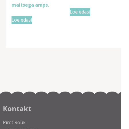
maitsega amps.
Loe edasi
Loe edasi
Kontakt
Piret Rõuk