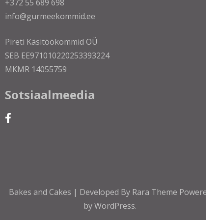
+372 55 689 698
info@gurmeekommid.ee
Pireti Käsitöökommid OÜ
SEB EE971010220253393224
MKMR 14055759
Sotsiaalmeedia
Bakes and Cakes | Developed By
Rara Theme
Powered
by
WordPress.